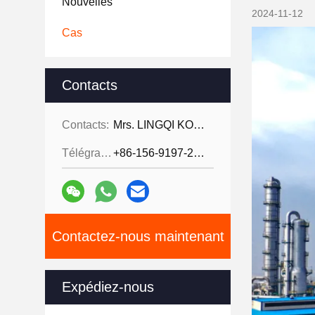
Nouvelles
2024-11-12
Cas
Contacts
Contacts:
Mrs. LINGQI KONG
Télégramme:
+86-156-9197-2150
Contactez-nous maintenant
Expédiez-nous