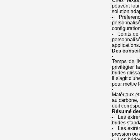
Chez Texas 
peuvent four
solution ada
Préférenc
personnalisé
configuratio
Joints de
personnalis
applications.
Des conseil
Temps de liv
privilégier 
brides gliss
Il s'agit d'u
pour mettre 
Matériaux et
au carbone, 
doit corresp
Résumé des
Les extré
brides standa
Les extré
pression ou 
Les bride