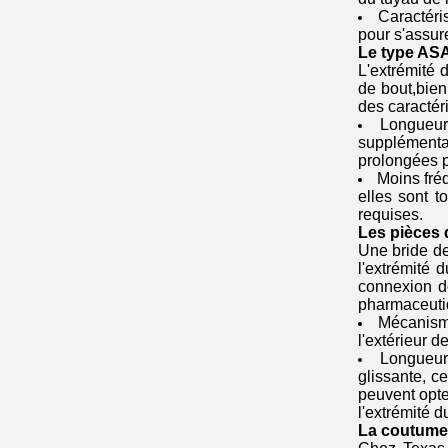
Caractéri
pour s'assur
Le type AS
L'extrémité 
de bout,bien
des caractér
Longueur
supplémenta
prolongées p
Moins fré
elles sont t
requises.
Les pièces 
Une bride de
l'extrémité 
connexion d
pharmaceutiq
Mécanisme
l'extérieur d
Longueur
glissante, c
peuvent opte
l'extrémité d
La coutume