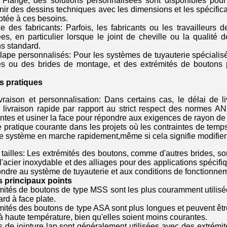
Flange, des solutions personnalisées sont disponibles pour
nir des dessins techniques avec les dimensions et les spécific
ptée à ces besoins.
e des fabricants: Parfois, les fabricants ou les travailleurs 
es, en particulier lorsque le joint de cheville ou la qualité
ns standard.
 lape personnalisés: Pour les systèmes de tuyauterie spécialisé
és ou des brides de montage, et des extrémités de boutons 
s pratiques
raison et personnalisation: Dans certains cas, le délai de liv
la livraison rapide par rapport au strict respect des normes 
antes et usiner la face pour répondre aux exigences de rayon de
ne pratique courante dans les projets où les contraintes de temps 
le système en marche rapidement,même si cela signifie modifier 
 tailles: Les extrémités des boutons, comme d'autres brides, so
l'acier inoxydable et des alliages pour des applications spécifiq
ondre au système de tuyauterie et aux conditions de fonctionnemen
 principaux points
mités de boutons de type MSS sont les plus couramment utilisée
rd à face plate.
mités des boutons de type ASA sont plus longues et peuvent êtr
à haute température, bien qu'elles soient moins courantes.
s de jointure lap sont généralement utilisées avec des extrémit