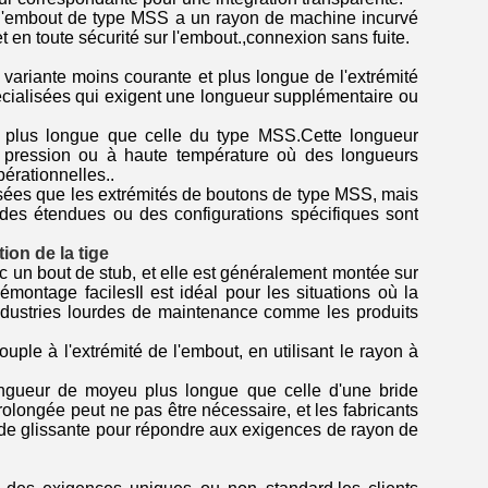
de l'embout de type MSS a un rayon de machine incurvé
 en toute sécurité sur l'embout.,connexion sans fuite.
variante moins courante et plus longue de l'extrémité
pécialisées qui exigent une longueur supplémentaire ou
 plus longue que celle du type MSS.Cette longueur
e pression ou à haute température où des longueurs
érationnelles..
isées que les extrémités de boutons de type MSS, mais
rides étendues ou des configurations spécifiques sont
tion de la tige
ec un bout de stub, et elle est généralement montée sur
montage facilesIl est idéal pour les situations où la
ndustries lourdes de maintenance comme les produits
uple à l'extrémité de l'embout, en utilisant le rayon à
ongueur de moyeu plus longue que celle d'une bride
olongée peut ne pas être nécessaire, et les fabricants
bride glissante pour répondre aux exigences de rayon de