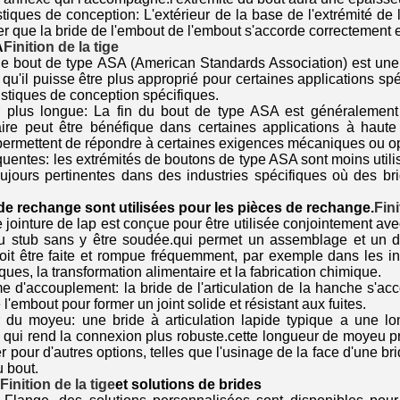
stiques de conception: L'extérieur de la base de l'extrémité 
er que la bride de l'embout de l'embout s'accorde correctement et
A
Finition de la tige
de bout de type ASA (American Standards Association) est une 
 qu'il puisse être plus approprié pour certaines applications s
istiques de conception spécifiques.
 plus longue: La fin du bout de type ASA est généralement
ire peut être bénéfique dans certaines applications à haut
ermettent de répondre à certaines exigences mécaniques ou op
quentes: les extrémités de boutons de type ASA sont moins util
oujours pertinentes dans des industries spécifiques où des b
de rechange sont utilisées pour les pièces de rechange.
Fini
 jointure de lap est conçue pour être utilisée conjointement av
du stub sans y être soudée.qui permet un assemblage et un dé
oit être faite et rompue fréquemment, par exemple dans les i
ues, la transformation alimentaire et la fabrication chimique.
 d'accouplement: la bride de l'articulation de la hanche s'acco
e l'embout pour former un joint solide et résistant aux fuites.
 du moyeu: une bride à articulation lapide typique a une l
e qui rend la connexion plus robuste.cette longueur de moyeu pr
r pour d'autres options, telles que l'usinage de la face d'une 
u bout.
Finition de la tige
et solutions de brides