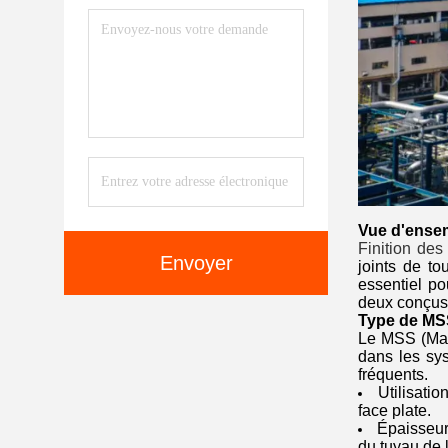
Vue d'ense
Finition des
Envoyer
joints de to
essentiel po
deux conçus 
Type de MS
Le MSS (Manu
dans les sy
fréquents.
Utilisati
face plate.
Épaisseur
du tuyau de 