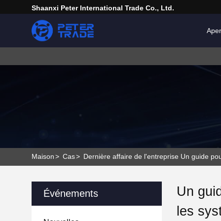
Shaanxi Peter International Trade Co., Ltd.
Ape
Maison
>
Cas
>
Dernière affaire de l'entreprise Un guide po
Un guid
Événements
les sys