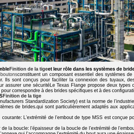
mble
Finition de la tige
et leur rôle dans les systèmes de brid
 boutons
constituent un composant essentiel des systèmes de t
ur. Ils sont conçus pour faciliter la connexion des tuyaux, 
ur assurer une sécuritéLe Texas Flange propose deux types d
pour correspondre à des brides spécifiques et à des configurati
S
Finition de la tige
facturers Standardization Society) est la norme de l'industrie
stèmes de brides.qui sont particulièrement adaptés aux appli
on courante: L'extrémité de l'embout de type MSS est conçue p
 de la boucle: l'épaisseur de la boucle de l'extrémité de l'em
l'annexe qui l'accompagne.l'extrémité du bout aura une épaisse