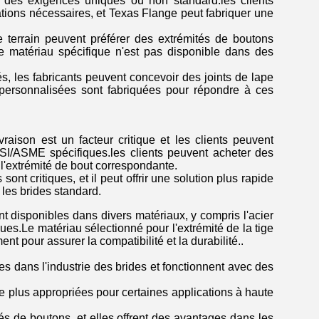
 des exigences uniques ou non standard.les clients
ations nécessaires, et Texas Flange peut fabriquer une
de terrain peuvent préférer des extrémités de boutons
 de matériau spécifique n'est pas disponible dans des
s, les fabricants peuvent concevoir des joints de lape
personnalisées sont fabriquées pour répondre à ces
raison est un facteur critique et les clients peuvent
ANSI/ASME spécifiques.les clients peuvent acheter des
 l'extrémité de bout correspondante.
sont critiques, et il peut offrir une solution plus rapide
les brides standard.
nt disponibles dans divers matériaux, y compris l'acier
ues.Le matériau sélectionné pour l'extrémité de la tige
t pour assurer la compatibilité et la durabilité..
s dans l'industrie des brides et fonctionnent avec des
e plus appropriées pour certaines applications à haute
és de boutons, et elles offrent des avantages dans les