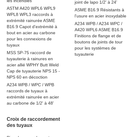
les incendies
joint de lapo 1/2' à 24'
ASTM A420 WPL6 WPL9
ASME B16.9 Résistants à
WPL8 WPL3 raccords à
l'usure en acier inoxydable
extrémité rainurée ASME
A234 WPB / A234 WPC /
B16.9 Capot d'extrémité à
A420 WPL6 ASME B16.9
bout en acier au carbone
Finitions de flange et de
pour les connexions de
boutons de joints de tour
tuyaux
pour les systèmes de
MSS SP-75 raccord de
tuyauterie
tuyauterie à rainures en
acier allié WPHY Butt Weld
Cap de tuyauterie NPS 15 -
NPS 60 en décoction
A234 WPB / WPC / WPB
raccords de tuyaux à
extrémité rainurée en acier
au carbone de 1/2' à 48'
Croix de raccordement
des tuyaux