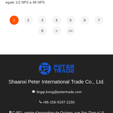
égale 1/2 NPS à 48 NPS
1
2
3
4
5
6
7
8
>
>>
Shaanxi Peter International Trade Co., Ltd.
lingqi.kong@petertrade.com
+86-156-9197-2150
C-901, centre d'exposition de Qujiang, rue Yan Zhan n° 6,