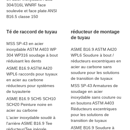
304/316L WNRF face
soulevée et face plate ANSI
B16.5 classe 150
Té de raccord de tuyau
réducteur de montage
de tuyau
MSS SP-43 en acier
inoxydable ASTM A403 WP
ASME B16.9 ASTM A420
304 WP316 soudage à bout
WPL6 Soudure à bout /
réduisant les dents
réducteurs excentriques en
acier au carbone sans
ASME B16.9 ASTM A420
soudure pour les solutions
WPL6 raccords pour tuyaux
de transition de tuyaux
en acier au carbone
réducteurs pour systèmes
MSS SP-43 Armatures de
de tuyauterie
soudage en acier
inoxydable sans couture ou
ASME B16.9 SCH5 SCH10
en boutons ASTM A403
SCH20 Peinture noire en
Réducteurs excentriques
acier au carbone
pour les solutions de
L'acier inoxydable soudé à
transition de tuyaux
l'arrière ASME B16.9 Tee
ASME B16.9 Soudure à
réducteur/Tee inégale