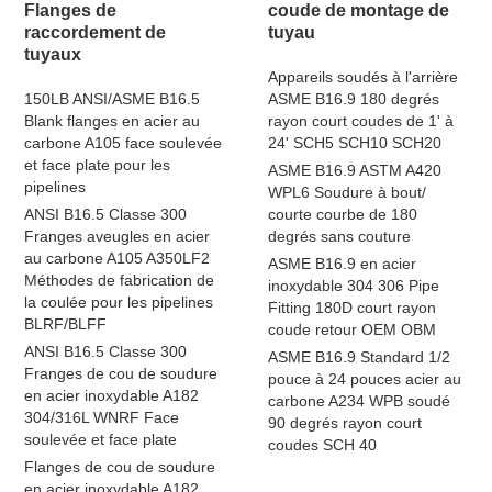
Flanges de
coude de montage de
raccordement de
tuyau
tuyaux
Appareils soudés à l'arrière
150LB ANSI/ASME B16.5
ASME B16.9 180 degrés
Blank flanges en acier au
rayon court coudes de 1' à
carbone A105 face soulevée
24' SCH5 SCH10 SCH20
et face plate pour les
ASME B16.9 ASTM A420
pipelines
WPL6 Soudure à bout/
ANSI B16.5 Classe 300
courte courbe de 180
Franges aveugles en acier
degrés sans couture
au carbone A105 A350LF2
ASME B16.9 en acier
Méthodes de fabrication de
inoxydable 304 306 Pipe
la coulée pour les pipelines
Fitting 180D court rayon
BLRF/BLFF
coude retour OEM OBM
ANSI B16.5 Classe 300
ASME B16.9 Standard 1/2
Franges de cou de soudure
pouce à 24 pouces acier au
en acier inoxydable A182
carbone A234 WPB soudé
304/316L WNRF Face
90 degrés rayon court
soulevée et face plate
coudes SCH 40
Flanges de cou de soudure
en acier inoxydable A182