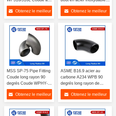
rayon court de 90
rayon de 90 degrés
Obtenez le meilleur
Obtenez le meilleur
degrés
prix
prix
MSS SP-75 Pipe Fitting
ASME B16.9 acier au
Coude long rayon 90
carbone A234 WPB 90
degrés Coude WPHY-
degrés long rayon de
42 WPHY-46 WPHY-52
tuyau coude 1/2 pouce à
Obtenez le meilleur
Obtenez le meilleur
48 pouces
prix
prix