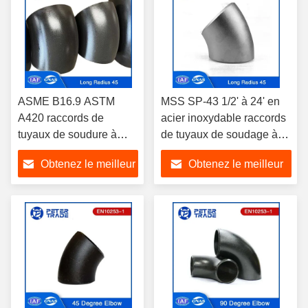
ASME B16.9 ASTM
MSS SP-43 1/2' à 24' en
A420 raccords de
acier inoxydable raccords
tuyaux de soudure à
de tuyaux de soudage à
bout en acier au
bout long rayon coudes 45
Obtenez le meilleur
Obtenez le meilleur
carbone 45 degrés
degrés
coude long rayon
prix
prix
coudes