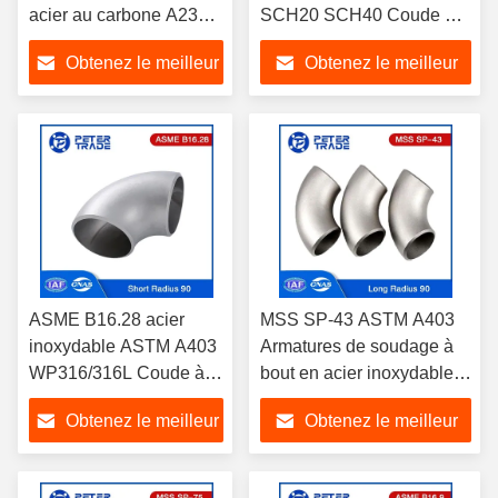
acier au carbone A234
SCH20 SCH40 Coude à
WPB soudé 90 degrés
rayon court 90 degrés
Obtenez le meilleur
Obtenez le meilleur
rayon court coudes SCH
40
prix
prix
ASME B16.28 acier
MSS SP-43 ASTM A403
inoxydable ASTM A403
Armatures de soudage à
WP316/316L Coude à
bout en acier inoxydable à
rayon court de 90
rayon de 90 degrés
Obtenez le meilleur
Obtenez le meilleur
degrés
prix
prix