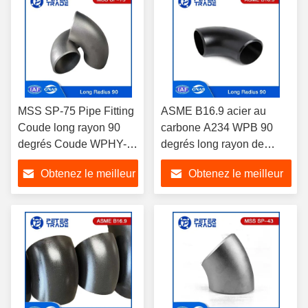
MSS SP-75 Pipe Fitting
ASME B16.9 acier au
Coude long rayon 90
carbone A234 WPB 90
degrés Coude WPHY-
degrés long rayon de
42 WPHY-46 WPHY-52
tuyau coude 1/2 pouce à
Obtenez le meilleur
Obtenez le meilleur
48 pouces
prix
prix