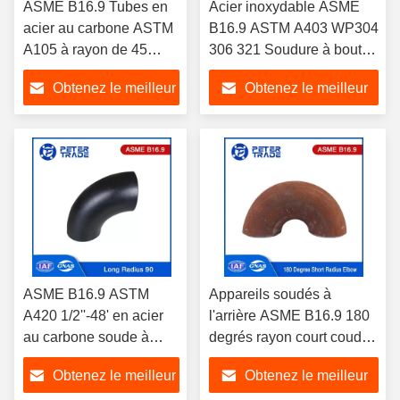
ASME B16.9 Tubes en
Acier inoxydable ASME
acier au carbone ASTM
B16.9 ASTM A403 WP304
A105 à rayon de 45
306 321 Soudure à bout
degrés
long rayon coude 90
Obtenez le meilleur
Obtenez le meilleur
degrés coude
prix
prix
ASME B16.9 ASTM
Appareils soudés à
A420 1/2''-48' en acier
l'arrière ASME B16.9 180
au carbone soude à
degrés rayon court coudes
bout 90 degrés rayon
de 1' à 24' SCH5 SCH10
Obtenez le meilleur
Obtenez le meilleur
long du coude
SCH20