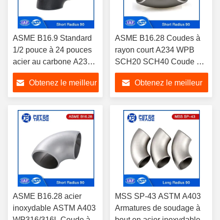
ASME B16.9 Standard
ASME B16.28 Coudes à
1/2 pouce à 24 pouces
rayon court A234 WPB
acier au carbone A234
SCH20 SCH40 Coude à
WPB soudé 90 degrés
rayon court 90 degrés
Obtenez le meilleur
Obtenez le meilleur
rayon court coudes SCH
40
prix
prix
ASME B16.28 acier
MSS SP-43 ASTM A403
inoxydable ASTM A403
Armatures de soudage à
WP316/316L Coude à
bout en acier inoxydable à