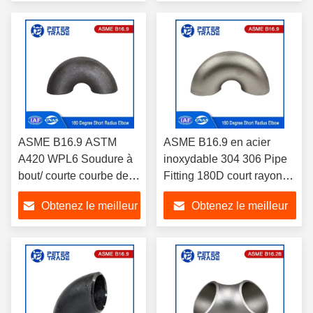
prix
prix
ASME B16.9 ASTM
ASME B16.9 en acier
A420 WPL6 Soudure à
inoxydable 304 306 Pipe
bout/ courte courbe de
Fitting 180D court rayon
180 degrés sans couture
coude retour OEM OBM
Obtenez le meilleur
Obtenez le meilleur
prix
prix