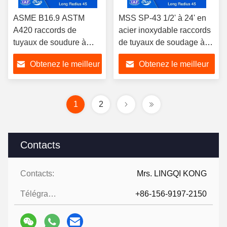
ASME B16.9 ASTM
MSS SP-43 1/2' à 24' en
A420 raccords de
acier inoxydable raccords
tuyaux de soudure à
de tuyaux de soudage à
bout en acier au
bout long rayon coudes 45
Obtenez le meilleur
Obtenez le meilleur
carbone 45 degrés
degrés
coude long rayon
prix
prix
coudes
1
2
Contacts
Contacts:
Mrs. LINGQI KONG
Télégramme:
+86-156-9197-2150