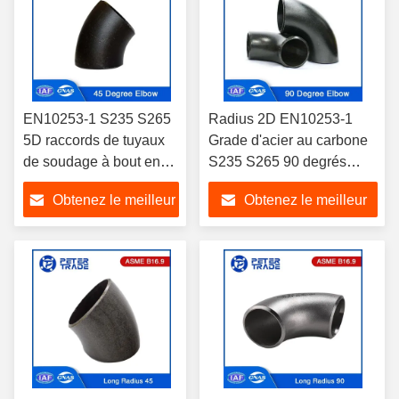
EN10253-1 S235 S265
Radius 2D EN10253-1
5D raccords de tuyaux
Grade d'acier au carbone
de soudage à bout en
S235 S265 90 degrés
acier au carbone 45
coude Peinture noire /
Obtenez le meilleur
Obtenez le meilleur
degrés noir raccord de
galvanisée
tuyau coude
prix
prix