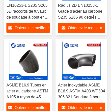
EN10253-1 S235 S265
Radius 2D EN10253-1
5D raccords de tuyaux
Grade d'acier au carbone
de soudage à bout en
S235 S265 90 degrés
acier au carbone 45
coude Peinture noire /
Obtenez le meilleur
Obtenez le meilleur
degrés noir raccord de
galvanisée
tuyau coude
prix
prix
ASME B16.9 Tubes en
Acier inoxydable ASME
acier au carbone ASTM
B16.9 ASTM A403 WP304
A105 à rayon de 45
306 321 Soudure à bout
degrés
long rayon coude 90
Obtenez le meilleur
Obtenez le meilleur
degrés coude