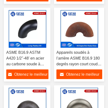
prix
prix
ASME B16.9 ASTM
Appareils soudés à
A420 1/2''-48' en acier
l'arrière ASME B16.9 180
au carbone soude à
degrés rayon court coudes
bout 90 degrés rayon
de 1' à 24' SCH5 SCH10
Obtenez le meilleur
Obtenez le meilleur
long du coude
SCH20
prix
prix