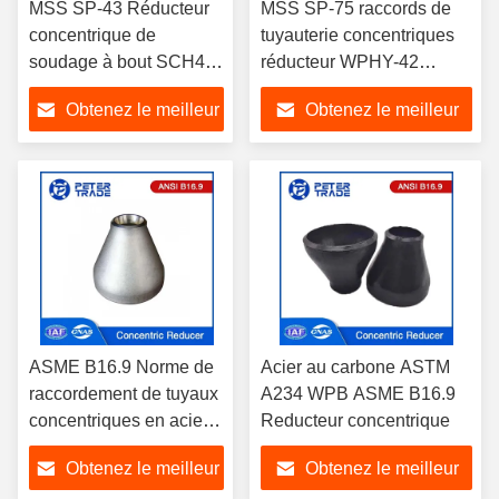
MSS SP-43 Réducteur
MSS SP-75 raccords de
concentrique de
tuyauterie concentriques
soudage à bout SCH40
réducteur WPHY-42
Fo Industries
WPHY-46 WPHY-52
Obtenez le meilleur
Obtenez le meilleur
pétrochimiques
résistant à la corrosion
prix
prix
ASME B16.9 Norme de
Acier au carbone ASTM
raccordement de tuyaux
A234 WPB ASME B16.9
concentriques en acier
Reducteur concentrique
inoxydable Con
Obtenez le meilleur
Obtenez le meilleur
réducteur Sch 40 pour