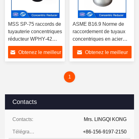
MSS SP-75 raccords de
ASME B16.9 Norme de
tuyauterie concentriques
raccordement de tuyaux
réducteur WPHY-42
concentriques en acier
WPHY-46 WPHY-52
inoxydable Con réducteur
Obtenez le meilleur
Obtenez le meilleur
résistant à la corrosion
Sch 40 pour l'industrie
pétrolière et gazière
prix
prix
1
Contacts
Contacts:
Mrs. LINGQI KONG
Télégramme:
+86-156-9197-2150