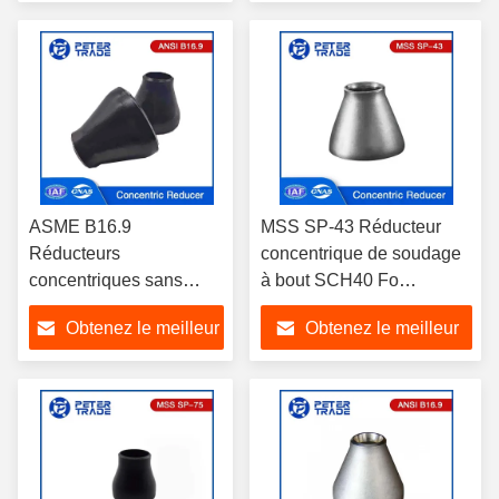
l'industrie pétrolière et
prix
prix
gazière
ASME B16.9
MSS SP-43 Réducteur
Réducteurs
concentrique de soudage
concentriques sans
à bout SCH40 Fo
soudure en acier au
Industries pétrochimiques
Obtenez le meilleur
Obtenez le meilleur
carbone ASTM A420
WPL6 WPL9 pour
prix
prix
l'industrie chimique et
pétrochimique