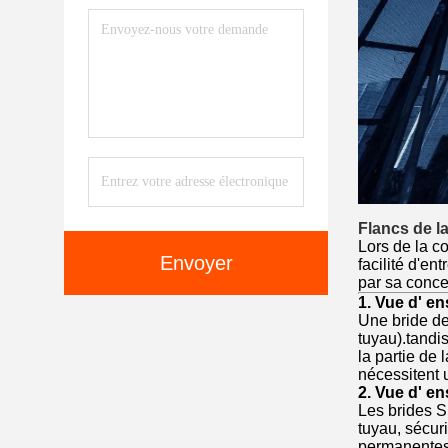
Flancs de l
Lors de la co
Envoyer
facilité d'en
par sa conce
1. Vue d' e
Une bride de
tuyau).tandi
la partie de 
nécessitent 
2. Vue d' e
Les brides Sl
tuyau, sécuri
permanentes