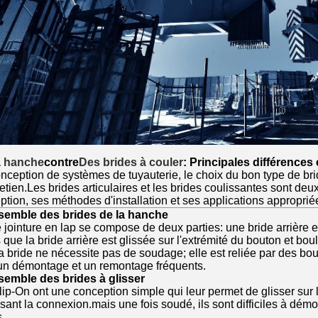
a hanche
contre
Des brides à couler
: Principales différences 
nception de systèmes de tuyauterie, le choix du bon type de bride 
tretien.Les brides articulaires et les brides coulissantes sont de
ption, ses méthodes d'installation et ses applications approprié
nsemble des brides de la hanche
 jointure en lap se compose de deux parties: une bride arrière e
s que la bride arrière est glissée sur l'extrémité du bouton et b
la bride ne nécessite pas de soudage; elle est reliée par des bo
un démontage et un remontage fréquents.
nsemble des brides à glisser
ip-On ont une conception simple qui leur permet de glisser sur le 
sant la connexion.mais une fois soudé, ils sont difficiles à démo
.