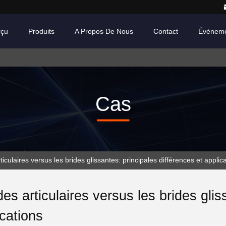
rçu
Produits
A Propos De Nous
Contact
Événem
Cas
ticulaires versus les brides glissantes: principales différences et applic
des articulaires versus les brides glis
ications