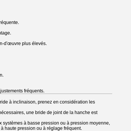
réquente.
tage.
n-d'œuvre plus élevés.
n.
justements fréquents.
ride à inclinaison, prenez en considération les
 nécessaires, une bride de joint de la hanche est
ux systèmes à basse pression ou à pression moyenne,
 à haute pression ou à réglage fréquent.