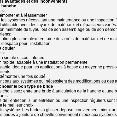
s avantages et des inconvénients
a hanche
es:
démonter et à réassembler.
r les systèmes nécessitant une maintenance ou une inspection f
t utilisable avec des tuyaux de matériaux et d'épaisseurs variés.
on minimale du tuyau lors de son assemblage ou de son démon
ients:
ption plus complexe entraîne des coûts de matériaux et de mai
s d'espace pour l'installation.
à couler
es:
 simple et coût inférieur.
on rapide, adaptée à une installation permanente.
 stable idéale pour les applications à basse ou moyenne pressio
ients:
à démonter une fois soudé.
nt pas aux systèmes qui nécessitent des modifications ou des a
oisir le bon type de bride
 choisissez entre une bride à articulation de la hanche et une b
ants:
de l'entretien: si un entretien ou une inspection réguliers sont
 le meilleur choix.
du système: Les brides à glisser-déposer conviennent mieux a
es brides à jointure de cheville conviennent mieux aux systèmes