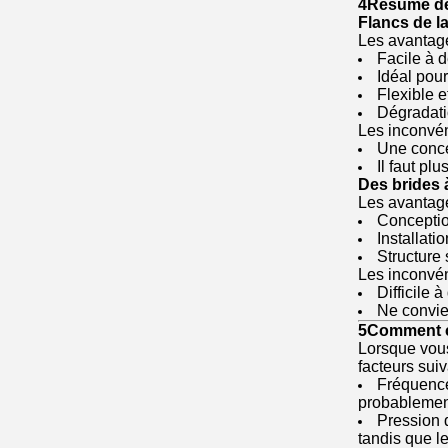
4Résumé de
Flancs de l
Les avantag
Facile à 
Idéal pou
Flexible e
Dégradati
Les inconvén
Une conce
Il faut plu
Des brides 
Les avantag
Conception
Installati
Structure
Les inconvén
Difficile 
Ne convie
5Comment ch
Lorsque vous
facteurs suiv
Fréquence 
probablement
Pression 
tandis que l