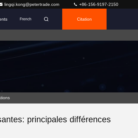
lingqi.kong@petertrade.com
+86-156-9197-2150
ents
Citation
French
ations
santes: principales différences