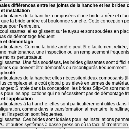
ales différences entre les joints de la hanche et les brides
t installation
rticulaires de la hanche: composées d'une bride arrière et d'un
 que la bride arrière est boulonnée sur elle. Cette conception pe
que pour l'entretien.
coulissantes: elles glissent sur le tuyau et sont soudées en pl
pas de démontage fréquent.
e et démontage
rticulaires: Comme la bride arrière peut être facilement retirée,
une maintenance, une inspection ou un remplacement fréquents.L
 moins perturbateur.
lissantes: Une fois soudéses, les brides glissantes sont difficiles
tèmes qui doivent être démontés ou reconfigurés fréquemment.
plexité
rticulaires de la hanche: elles nécessitent deux composants (flan
lus complexe et le coût global plus élevé en termes de matéria
anges: Simple dans la conception, les brides Slip-On sont moins 
es pour les applications qui ne nécessitent pas de démontage fr
é et l'application
rticulaires à la hanche: elles sont particulièrement utiles dans
figuration, comme dans la transformation alimentaire, le raffinag
et l'inspection sont fréquentes.
lissantes: Ces brides sont idéales pour les installations perma
 et autres systèmes à basse pression où la facilité d'entretien n