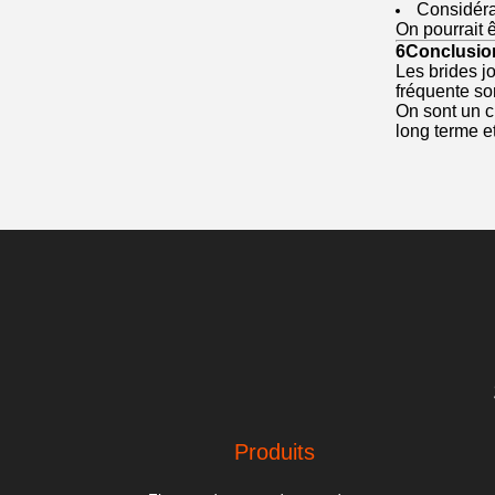
Considéra
On pourrait ê
6Conclusio
Les brides jo
fréquente so
On sont un c
long terme et
Produits