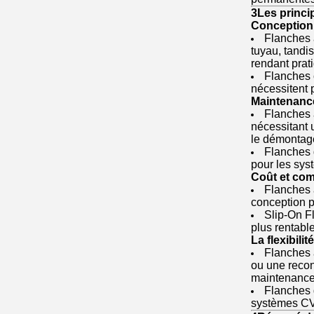
3Les princip
Conception e
Flanches a
tuyau, tandis
rendant prati
Flanches 
nécessitent 
Maintenanc
Flanches a
nécessitant 
le démontage
Flanches g
pour les sys
Coût et com
Flanches a
conception p
Slip-On Fl
plus rentabl
La flexibilit
Flanches a
ou une recon
maintenance 
Flanches g
systèmes CVC