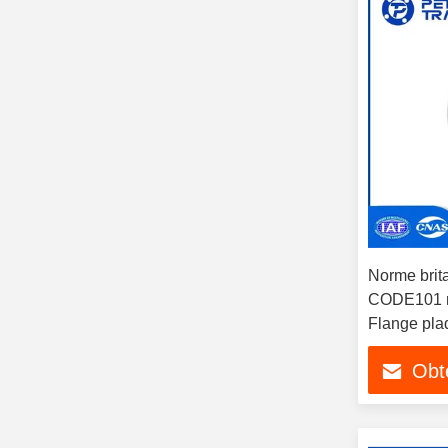
Norme bri
CODE101 ra
Flange pla
à DN2000 Po
Obte
et gazière