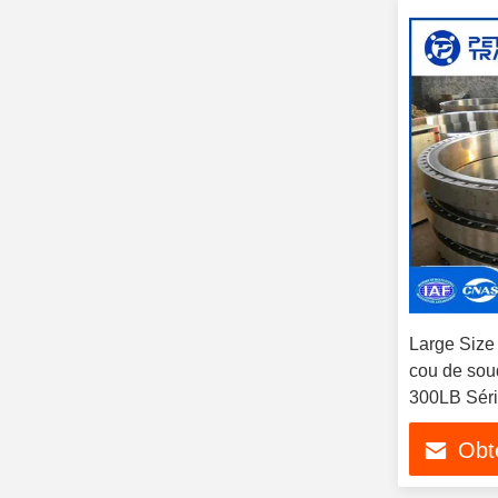
Large Siz
cou de sou
300LB Série
chimique e
Obte