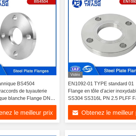
Vidéo
tannique BS4504
EN1092-01 TYPE standard 01
ccords de tuyauterie
Flange en tôle d'acier inoxydab
que blanche Flange DN10
SS304 SS316L PN 2.5 PLFF F
ur l'industrie pétrolière
plate
nez le meilleur prix
Obtenez le meilleur 