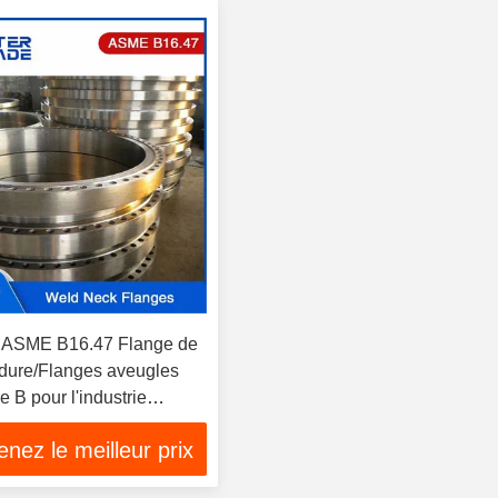
e ASME B16.47 Flange de
dure/Flanges aveugles
 B pour l'industrie
t pétrochimique
nez le meilleur prix