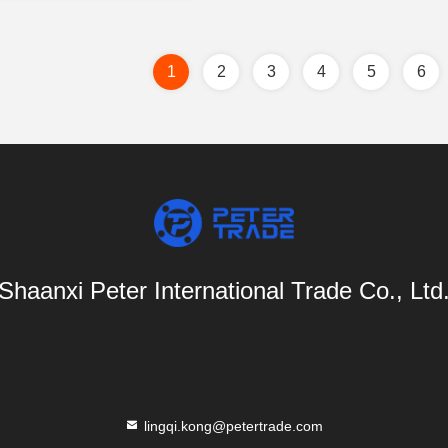
1
2
3
4
5
6
Shaanxi Peter International Trade Co., Ltd
lingqi.kong@petertrade.com