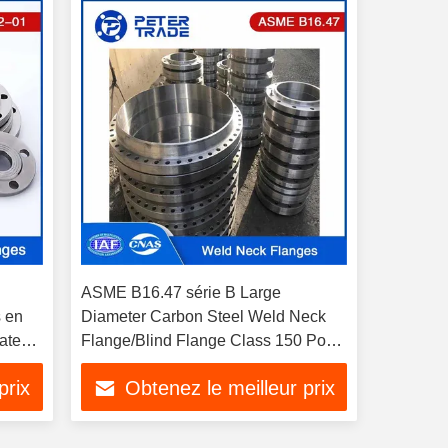
ASME B16.47 série B Large
 en
Diameter Carbon Steel Weld Neck
late
Flange/Blind Flange Class 150 Pour
les tubes et les pipelines
prix
Obtenez le meilleur prix