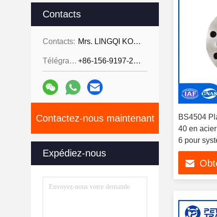
Contacts
Contacts:
Mrs. LINGQI KONG
Télégramme:
+86-156-9197-2150
Contactez-nous maintenant
BS4504 Pla
40 en acie
6 pour sys
Expédiez-nous
Obte