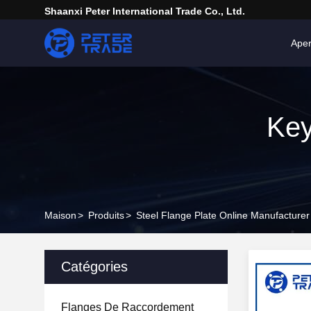
Shaanxi Peter International Trade Co., Ltd.
Ape
Key
Maison
>
Produits
>
Steel Flange Plate Online Manufacturer
Catégories
Flanges De Raccordement