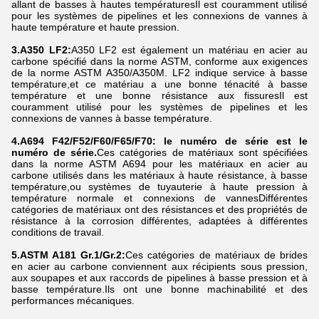
allant de basses à hautes températuresIl est couramment utilisé
pour les systèmes de pipelines et les connexions de vannes à
haute température et haute pression.
3.A350 LF2:
A350 LF2 est également un matériau en acier au
carbone spécifié dans la norme ASTM, conforme aux exigences
de la norme ASTM A350/A350M. LF2 indique service à basse
température,et ce matériau a une bonne ténacité à basse
température et une bonne résistance aux fissuresIl est
couramment utilisé pour les systèmes de pipelines et les
connexions de vannes à basse température.
4.A694 F42/F52/F60/F65/F70: le numéro de série est le
numéro de série.
Ces catégories de matériaux sont spécifiées
dans la norme ASTM A694 pour les matériaux en acier au
carbone utilisés dans les matériaux à haute résistance, à basse
température,ou systèmes de tuyauterie à haute pression à
température normale et connexions de vannesDifférentes
catégories de matériaux ont des résistances et des propriétés de
résistance à la corrosion différentes, adaptées à différentes
conditions de travail.
5.ASTM A181 Gr.1/Gr.2:
Ces catégories de matériaux de brides
en acier au carbone conviennent aux récipients sous pression,
aux soupapes et aux raccords de pipelines à basse pression et à
basse température.Ils ont une bonne machinabilité et des
performances mécaniques.