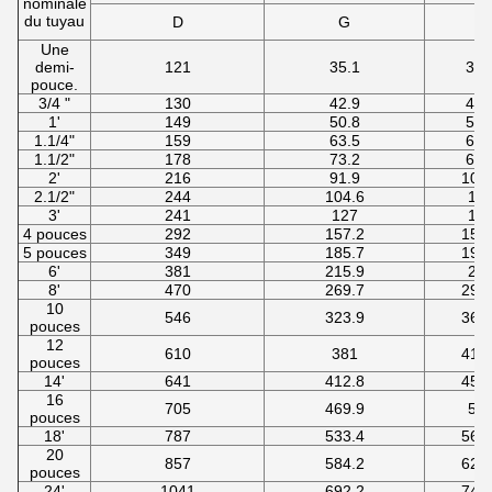
nominale
du tuyau
D
G
X
Une
demi-
121
35.1
38.
pouce.
3/4 "
130
42.9
44.
1'
149
50.8
52.
1.1/4"
159
63.5
63.
1.1/2"
178
73.2
69.
2'
216
91.9
104
2.1/2"
244
104.6
12
3'
241
127
12
4 pouces
292
157.2
158
5 pouces
349
185.7
190
6'
381
215.9
23
8'
470
269.7
298
10
546
323.9
368
pouces
12
610
381
419
pouces
14'
641
412.8
450
16
705
469.9
50
pouces
18'
787
533.4
565
20
857
584.2
622
pouces
24'
1041
692.2
749