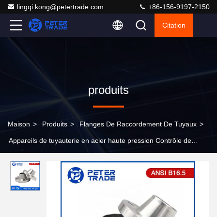
lingqi.kong@petertrade.com
+86-156-9197-2150
Citation
produits
Maison
>
Produits
>
Flanges De Raccordement De Tuyaux
>
Appareils de tuyauterie en acier haute pression Contrôle de
haute qualité ASME B16.5 Acier au carbone face soudé sur le
cou classe 900LB WNRF