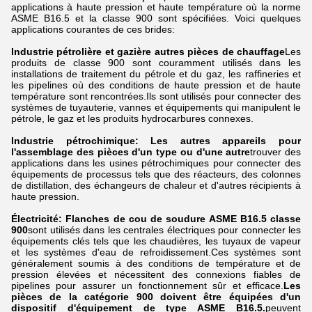
applications à haute pression et haute température où la norme
ASME B16.5 et la classe 900 sont spécifiées. Voici quelques
applications courantes de ces brides:
Industrie pétrolière et gazière
autres pièces de chauffage
Les
produits de classe 900 sont couramment utilisés dans les
installations de traitement du pétrole et du gaz, les raffineries et
les pipelines où des conditions de haute pression et de haute
température sont rencontrées.Ils sont utilisés pour connecter des
systèmes de tuyauterie, vannes et équipements qui manipulent le
pétrole, le gaz et les produits hydrocarbures connexes.
Industrie pétrochimique:
Les autres appareils pour
l'assemblage des pièces d'un type ou d'une autre
trouver des
applications dans les usines pétrochimiques pour connecter des
équipements de processus tels que des réacteurs, des colonnes
de distillation, des échangeurs de chaleur et d'autres récipients à
haute pression.
Électricité: Flanches de cou de soudure ASME B16.5 classe
900
sont utilisés dans les centrales électriques pour connecter les
équipements clés tels que les chaudières, les tuyaux de vapeur
et les systèmes d'eau de refroidissement.Ces systèmes sont
généralement soumis à des conditions de température et de
pression élevées et nécessitent des connexions fiables de
pipelines pour assurer un fonctionnement sûr et efficace.
Les
pièces de la catégorie 900 doivent être équipées d'un
dispositif d'équipement de type ASME B16.5.
peuvent