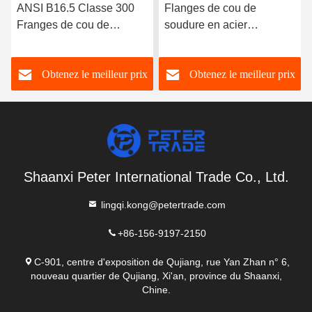
ANSI B16.5 Classe 300
Flanges de cou de
Franges de cou de
soudure en acier
soudure en acier
inoxydable A182
inoxydable A182
304/316L WNRF face
Obtenez le meilleur prix
Obtenez le meilleur prix
304/316L WNRF Face
soulevée et face plate
soulevée et face plate
ANSI B16.5 classe 150
Shaanxi Peter International Trade Co., Ltd.
lingqi.kong@petertrade.com
+86-156-9197-2150
C-901, centre d'exposition de Qujiang, rue Yan Zhan n° 6,
nouveau quartier de Qujiang, Xi'an, province du Shaanxi,
Chine.