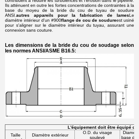
contribuent à réduire les turbulences et l'érosion dans le pipeline.
Ils atténuent en outre les fortes concentrations de contraintes à la
base du moyeu de la bride du cou de tuyau de soudure
ANSI.
autres appareils pour la fabrication de lames
Le
diamètre intérieur d'un #900
flange de cou de soudure
est usiné
pour s'aligner sur le diamètre intérieur du tuyau, assurant une
connexion sans couture.
Les dimensions de la bride du cou de soudage selon
les normes ANSI/ASME B16.5:
L'équipement doit être équipé d'
O.D. du visage
Diamètre
Taille
Diamètre extérieur
soulevé
base du 