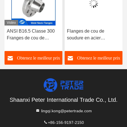
Vidéo
ANSI B16.5 Classe 300
Flanges de cou de
Franges de cou de
soudure en acier
soudure en acier
inoxydable A182
inoxydable A182
304/316L WNRF face
Obtenez le meilleur prix
Obtenez le meilleur prix
304/316L WNRF Face
soulevée et face plate
soulevée et face plate
ANSI B16.5 classe 150
Shaanxi Peter International Trade Co., Ltd.
lingqi.kong@petertrade.com
+86-156-9197-2150