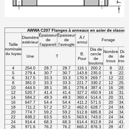
AWWA C207 Flanges à anneaux en acier de classe 
Épaisseur
Épaisseur
Diamètre
À l'
de
de
Forage
extérieur
ennui
Taille
l'appareil
l'aveugle
nominale
Dia de
Nombre
Dia
du tuyau
B.
cercle
Une
T
de
des
Pour
de
trous
trous
boulons
4
254.0
28.7
28.7
116.1
200.2
8
22.2
5
279.4
30.7
30.7
143.8
235.0
8
22.2
6
317.5
33.3
33.3
170.9
269.7
12
22.2
8
381.0
33.3
33.3
221.7
330.2
12
25.4
10
444.5
38.1
38.1
276.4
387.4
16
28.6
12
520.7
41.4
41.4
327.2
450.9
16
31.8
14
584.2
49.3
49.3
360.4
514.4
20
31.8
16
647.7
54.4
54.4
411.2
571.5
20
34.9
18
711.2
57.2
57.2
462.0
628.7
24
34.9
20
774.7
59.2
59.2
512.8
685.8
24
34.9
22
838.2
63.5
63.5
563.6
743.0
24
34.9
24
914.4
68.3
68.3
614.4
812.8
24
41.3
26
971.6
76.2
76.2
665.2
876.3
28
47.6