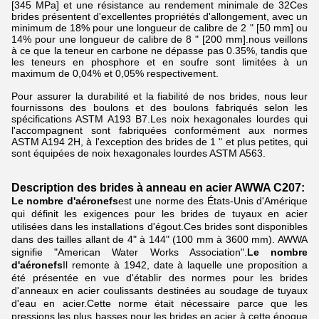
[345 MPa] et une résistance au rendement minimale de 32Ces
brides présentent d'excellentes propriétés d'allongement, avec un
minimum de 18% pour une longueur de calibre de 2 " [50 mm] ou
14% pour une longueur de calibre de 8 " [200 mm].nous veillons
à ce que la teneur en carbone ne dépasse pas 0.35%, tandis que
les teneurs en phosphore et en soufre sont limitées à un
maximum de 0,04% et 0,05% respectivement.
Pour assurer la durabilité et la fiabilité de nos brides, nous leur
fournissons des boulons et des boulons fabriqués selon les
spécifications ASTM A193 B7.Les noix hexagonales lourdes qui
l'accompagnent sont fabriquées conformément aux normes
ASTM A194 2H, à l'exception des brides de 1 " et plus petites, qui
sont équipées de noix hexagonales lourdes ASTM A563.
Description des brides à anneau en acier AWWA C207:
Le nombre d'aéronefs
est une norme des États-Unis d'Amérique
qui définit les exigences pour les brides de tuyaux en acier
utilisées dans les installations d'égout.Ces brides sont disponibles
dans des tailles allant de 4" à 144" (100 mm à 3600 mm). AWWA
signifie "American Water Works Association".
Le nombre
d'aéronefs
Il remonte à 1942, date à laquelle une proposition a
été présentée en vue d'établir des normes pour les brides
d'anneaux en acier coulissants destinées au soudage de tuyaux
d'eau en acier.Cette norme était nécessaire parce que les
pressions les plus basses pour les brides en acier à cette époque