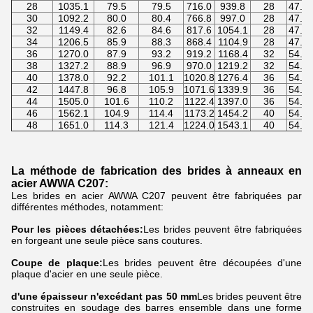
28
1035.1
79.5
79.5
716.0
939.8
28
47.6
30
1092.2
80.0
80.4
766.8
997.0
28
47.6
32
1149.4
82.6
84.6
817.6
1054.1
28
47.6
34
1206.5
85.9
88.3
868.4
1104.9
28
47.6
36
1270.0
87.9
93.2
919.2
1168.4
32
54.0
38
1327.2
88.9
96.9
970.0
1219.2
32
54.0
40
1378.0
92.2
101.1
1020.8
1276.4
36
54.0
42
1447.8
96.8
105.9
1071.6
1339.9
36
54.0
44
1505.0
101.6
110.2
1122.4
1397.0
36
54.0
46
1562.1
104.9
114.4
1173.2
1454.2
40
54.0
48
1651.0
114.3
121.4
1224.0
1543.1
40
54.0
La méthode de fabrication des brides à anneaux en
acier AWWA C207:
Les brides en acier AWWA C207 peuvent être fabriquées par
différentes méthodes, notamment:
Pour les pièces détachées:
Les brides peuvent être fabriquées
en forgeant une seule pièce sans coutures.
Coupe de plaque:
Les brides peuvent être découpées d'une
plaque d'acier en une seule pièce.
d'une épaisseur n'excédant pas 50 mm
Les brides peuvent être
construites en soudage des barres ensemble dans une forme